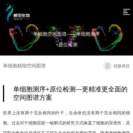
网
站
新
单细胞空间图谱——单细胞测序
闻
关
导
+原位检测
资
于
技
航
讯
我
术
产
单细胞精细空间图谱
切换类目
们
介
品
人
绍
及
才
联
单细胞测序+原位检测---更精准更全面的
服
招
系
返
空间图谱方案
务
聘
我
回
世界上没有两个完全相同的叶子，生命体也没有两个完全相同的细
们
首
胞。过去对于细胞层面一锅粥式的研究方式掩盖了细胞的异质性，其
页
获取的集合信息满足不了现在生命科学发展的需求。随着单细胞测序