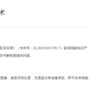
术
及其应用
》
（专利号：
ZL202210115791.7
）
获得国家知识产
信号解析困难的问题。
度图像，
换取空间位置
，无需超分辨成像系统，即可
在单细胞