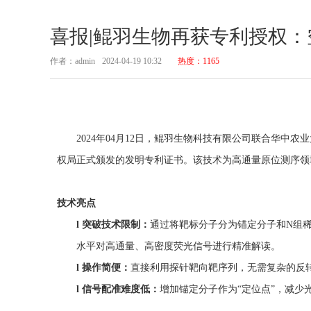
喜报|鲲羽生物再获专利授权
作者：admin
2024-04-19 10:32
热度：1165
2
024
年
0
4
月
1
2
日，鲲羽生物科技有限公司联合华中农业
权局正式颁发的发明专利证书。
该技术为高通量原位测序领
技术亮点
l
突破技术限制：
通过将靶标分子分为锚定分子和
N组
水平
对高通量、高密度荧光信号进行精准解读。
l
操作简便：
直接利用探针靶向靶序列，无需复杂的反
l
信号配准难度低：
增加锚定分子作为
“定位点”，减