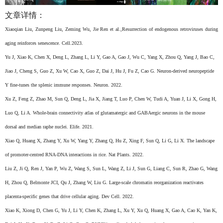
文章详情：
Xiaoqian Liu, Zunpeng Liu, Zeming Wu, Jie Ren et al.,Resurrection of endogenous retroviruses during
aging reinforces senescence. Cell.2023.
Yu J, Xiao K, Chen X, Deng L, Zhang L, Li Y, Gao A, Gao J, Wu C, Yang X, Zhou Q, Yang J, Bao C,
Jiao J, Cheng S, Guo Z, Xu W, Cao X, Guo Z, Dai J, Hu J, Fu Z, Cao G. Neuron-derived neuropeptide
Y fine-tunes the splenic immune responses. Neuron. 2022.
Xu Z, Feng Z, Zhao M, Sun Q, Deng L, Jia X, Jiang T, Luo P, Chen W, Tudi A, Yuan J, Li X, Gong H,
Luo Q, Li A. Whole-brain connectivity atlas of glutamatergic and GABAergic neurons in the mouse
dorsal and median raphe nuclei. Elife. 2021.
Xiao Q, Huang X, Zhang Y, Xu W, Yang Y, Zhang Q, Hu Z, Xing F, Sun Q, Li G, Li X. The landscape
of promoter-centred RNA-DNA interactions in rice. Nat Plants. 2022.
Liu Z, Ji Q, Ren J, Yan P, Wu Z, Wang S, Sun L, Wang Z, Li J, Sun G, Liang C, Sun R, Zhao G, Wang
H, Zhou Q, Belmonte JCI, Qu J, Zhang W, Liu G. Large-scale chromatin reorganization reactivates
placenta-specific genes that drive cellular aging. Dev Cell. 2022.
Xiao K, Xiong D, Chen G, Yu J, Li Y, Chen K, Zhang L, Xu Y, Xu Q, Huang X, Gao A, Cao K, Yan K,