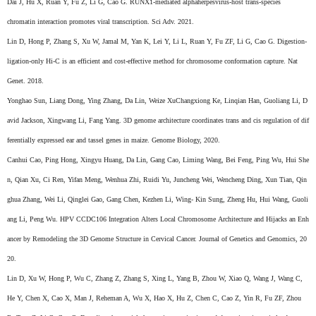
Dai J, Hu X, Ruan Y, Fu Z, Li G, Cao G. RUNX1-mediated alphaherpesvirus-host trans-species
chromatin interaction promotes viral transcription. Sci Adv. 2021.
Lin D, Hong P, Zhang S, Xu W, Jamal M, Yan K, Lei Y, Li L, Ruan Y, Fu ZF, Li G, Cao G. Digestion-
ligation-only Hi-C is an efficient and cost-effective method for chromosome conformation capture. Nat
Genet. 2018.
Yonghao Sun, Liang Dong, Ying Zhang, Da Lin, Weize XuChangxiong Ke, Linqian Han, Guoliang Li, D
avid Jackson, Xingwang Li, Fang Yang. 3D genome architecture coordinates trans and cis regulation of dif
ferentially expressed ear and tassel genes in maize. Genome Biology, 2020.
Canhui
Cao, Ping Hong, Xingyu Huang, Da Lin, Gang Cao, Liming Wang, Bei Feng, Ping Wu, Hui She
n, Qian Xu, Ci
Ren, Yifan Meng, Wenhua Zhi, Ruidi Yu, Juncheng Wei, Wencheng Ding, Xun Tian, Qin
ghua Zhang, Wei Li, Qinglei Gao, Gang Chen, Kezhen Li, Wing- Kin Sung, Zheng Hu, Hui Wang, Guoli
ang Li, Peng Wu. HPV CCDC106 Integration Alters Local Chromosome Architecture and Hijacks an Enh
ancer by Remodeling the 3D Genome Structure in Cervical Cancer. Journal of Genetics and Genomics, 20
20.
Lin D, Xu W, Hong P, Wu C, Zhang Z, Zhang S, Xing L, Yang B, Zhou W, Xiao Q, Wang J, Wang C,
He Y, Chen X, Cao X, Man J, Reheman A, Wu X, Hao X, Hu Z, Chen C, Cao Z, Yin R, Fu ZF, Zhou