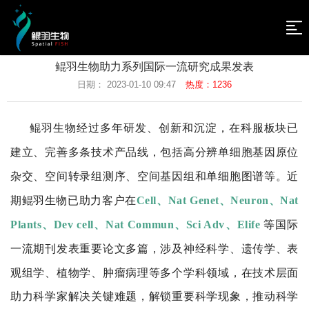
网
站
新
鲲羽生物助力系列国际一流研究成果发表
闻
关
日期： 2023-01-10 09:47
热度：1236
导
资
于
技
航
鲲羽生物经过多年研发、创新和沉淀，在科服板块已
讯
我
术
产
建立、完善多条技术产品线，包括高分辨单细胞基因原位
们
介
品
人
杂交、空间转录组测序、空间基因组和单细胞图谱等。近
绍
及
才
联
期鲲羽生物已助力客户在
Cell
、
Nat Genet
、
Neuron
、
Nat
服
招
系
返
Plants
、
Dev cell
、
Nat Commun
、
Sci Adv
、
Elife
等国际
务
聘
我
回
一流期刊发表重要论文多篇
，涉及神经科学、遗传学、表
们
首
观组学、植物学、肿瘤病理等多个学科领域，在技术层面
助力科学家解决关键难题，解锁重要科学现象，推动科学
页